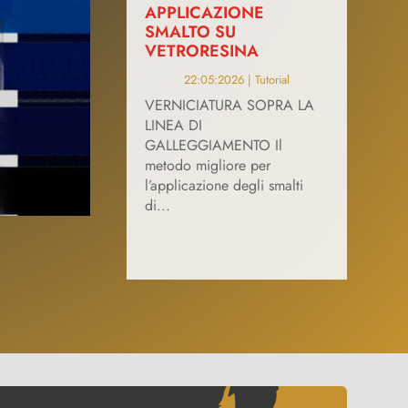
APPLICAZIONE
SMALTO SU
VETRORESINA
22:05:2026
|
Tutorial
VERNICIATURA SOPRA LA
LINEA DI
GALLEGGIAMENTO Il
metodo migliore per
l’applicazione degli smalti
di...