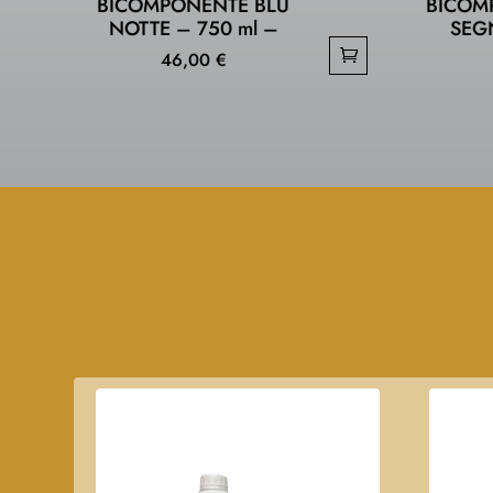
BICOMPONENTE BLU
BICOM
NOTTE – 750 ml –
SEG
46,00
€