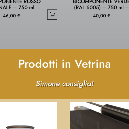
PONENTE ROSSO
BICOMPONENTE VERD
NALE – 750 ml
(RAL 6005) – 750 ml 
46,00
€
40,00
€
Prodotti in Vetrina
Simone consiglia!