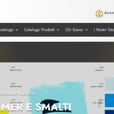

Acco
Catalogo
Catalogo Prodotti
Chi Siamo
I Nostri Tuto
nzione Nautica
IMER E SMALTI