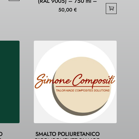
(RAL 9005) – 750 ml –
50,00
€
O
SMALTO POLIURETANICO