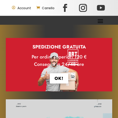

Account

Carrello
SPEDIZIONE GRATUITA
Per ordini superiori 120 €
Consegna in 24/48 ore
OK!