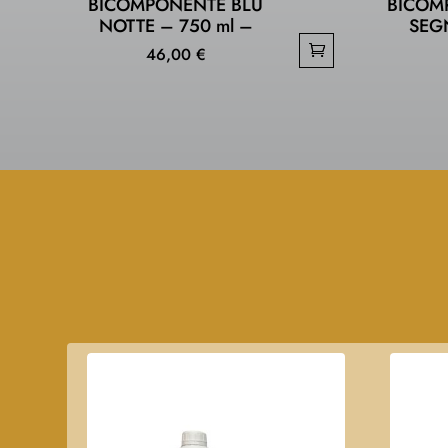
BICOMPONENTE BLU
BICOM
NOTTE – 750 ml –
SEG
46,00
€