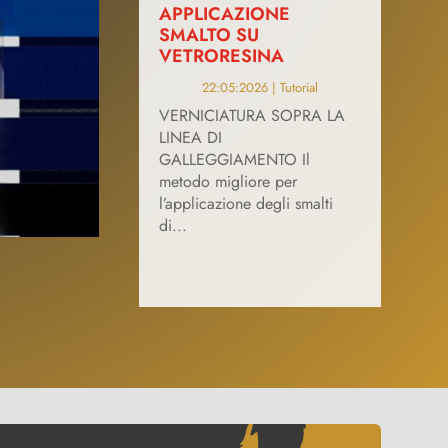
APPLICAZIONE
SMALTO SU
VETRORESINA
22:05:2026
|
Tutorial
VERNICIATURA SOPRA LA
LINEA DI
GALLEGGIAMENTO Il
metodo migliore per
l’applicazione degli smalti
di...