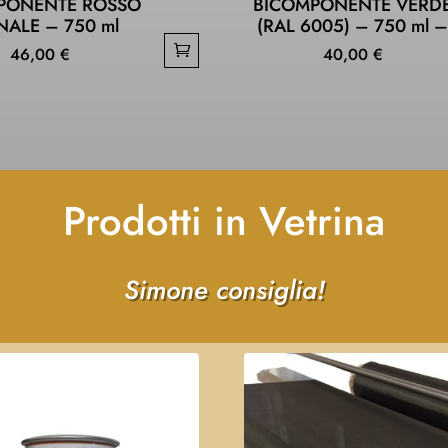
PONENTE ROSSO
BICOMPONENTE VERD
NALE – 750 ml
(RAL 6005) – 750 ml 
46,00
€
40,00
€
Prodotti in Vetrina
Simone consiglia!