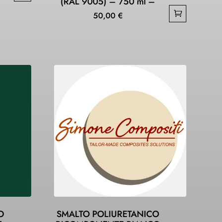
(RAL 9005) – 750 ml –
50,00
€
O
SMALTO POLIURETANICO