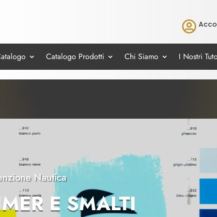

Acco
Catalogo
Catalogo Prodotti
Chi Siamo
I Nostri Tuto
nzione Nautica
IMER E SMALTI