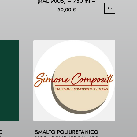
(RAL 9005) – 750 ml –
50,00
€
O
SMALTO POLIURETANICO