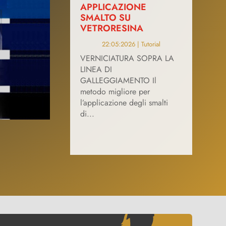
APPLICAZIONE
SMALTO SU
VETRORESINA
22:05:2026
|
Tutorial
VERNICIATURA SOPRA LA
LINEA DI
GALLEGGIAMENTO Il
metodo migliore per
l’applicazione degli smalti
di...