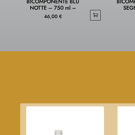
BICOMPONENTE BLU
BICOM
NOTTE – 750 ml –
SEG
46,00
€