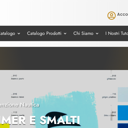

Acco
Catalogo
Catalogo Prodotti
Chi Siamo
I Nostri Tuto
nzione Nautica
IMER E SMALTI