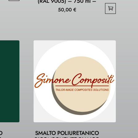
(RAL 9005) – 750 ml –
50,00
€
O
SMALTO POLIURETANICO