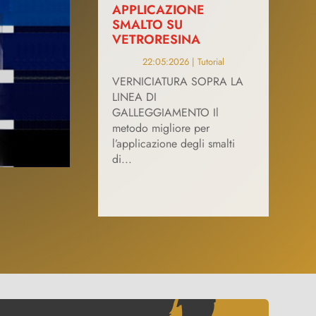
APPLICAZIONE
SMALTO SU
VETRORESINA
22:05:2026
|
Tutorial
VERNICIATURA SOPRA LA
LINEA DI
GALLEGGIAMENTO Il
metodo migliore per
l’applicazione degli smalti
di...