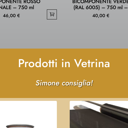
PONENTE ROSSO
BICOMPONENTE VERD
NALE – 750 ml
(RAL 6005) – 750 ml 
46,00
€
40,00
€
Prodotti in Vetrina
Simone consiglia!