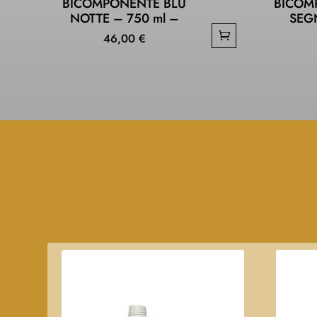
BICOMPONENTE BLU
BICOM
NOTTE – 750 ml –
SEG
46,00
€