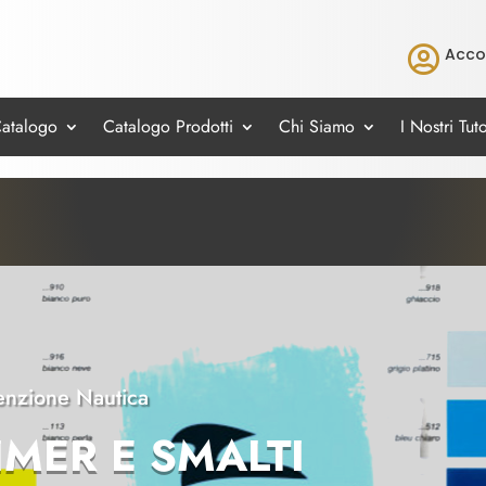

Acco
Catalogo
Catalogo Prodotti
Chi Siamo
I Nostri Tuto
nzione Nautica
IMER E SMALTI