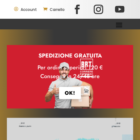

Account

Carrello
SPEDIZIONE GRATUITA
Per ordini superiori 120 €
Consegna in 24/48 ore
OK!