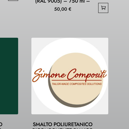
(RAL 9005) – 750 ml –
50,00
€
O
SMALTO POLIURETANICO