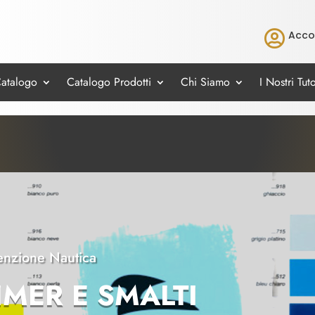

Acco
Catalogo
Catalogo Prodotti
Chi Siamo
I Nostri Tuto
nzione Nautica
IMER E SMALTI