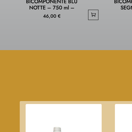
BICOMPONENTE BLU
BICOM
NOTTE – 750 ml –
SEG
46,00
€