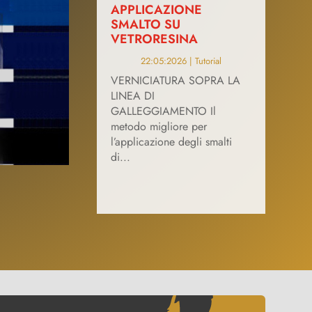
APPLICAZIONE
SMALTO SU
VETRORESINA
22:05:2026
|
Tutorial
VERNICIATURA SOPRA LA
LINEA DI
GALLEGGIAMENTO Il
metodo migliore per
l’applicazione degli smalti
di...