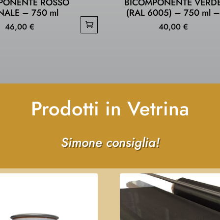
PONENTE ROSSO
BICOMPONENTE VERD
NALE – 750 ml
(RAL 6005) – 750 ml 
46,00
€
40,00
€
Prodotti in Vetrina
Simone consiglia!