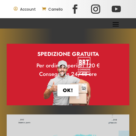

Account

Carrello
SPEDIZIONE GRATUITA
Per ordini superiori 120 €
Consegna in 24/48 ore
OK!