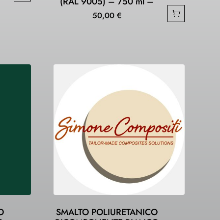
(RAL 9005) – 750 ml –
50,00
€
O
SMALTO POLIURETANICO