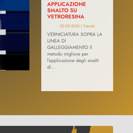
APPLICAZIONE
SMALTO SU
VETRORESINA
22:05:2026
|
Tutorial
VERNICIATURA SOPRA LA
LINEA DI
GALLEGGIAMENTO Il
metodo migliore per
l’applicazione degli smalti
di...