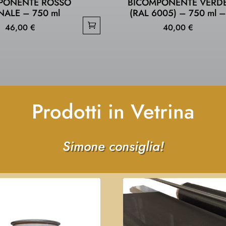
PONENTE ROSSO
BICOMPONENTE VERD
NALE – 750 ml
(RAL 6005) – 750 ml 
46,00
€
40,00
€
Prodotti in Vetrina
Simone consiglia!