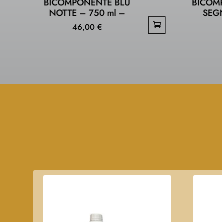
BICOMPONENTE BLU
BICOM
NOTTE – 750 ml –
SEG
46,00
€