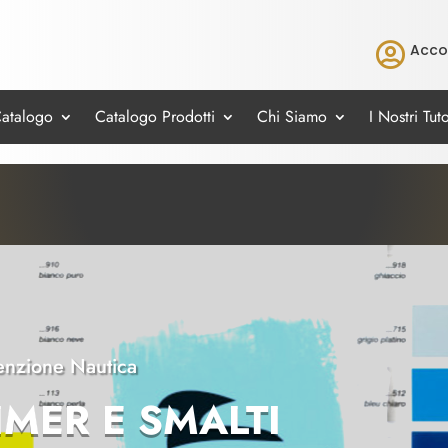

Acco
Catalogo
Catalogo Prodotti
Chi Siamo
I Nostri Tuto
nzione Nautica
IMER E SMALTI