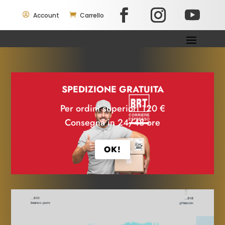

Account

Carrello
SPEDIZIONE GRATUITA
Per ordini superiori 120 €
Consegna in 24/48 ore
OK!