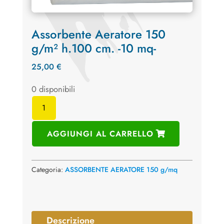
Assorbente Aeratore 150
g/m² h.100 cm. -10 mq-
25,00
€
0 disponibili
Assorbente
Aeratore
150
AGGIUNGI AL CARRELLO
g/m²
h.100
cm.
Categoria:
ASSORBENTE AERATORE 150 g/mq
-10
mq-
quantità
Descrizione