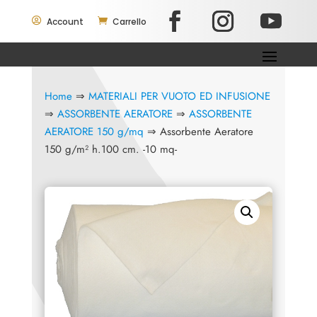

Account

Carrello
Home
⇒
MATERIALI PER VUOTO ED INFUSIONE
⇒
ASSORBENTE AERATORE
⇒
ASSORBENTE
AERATORE 150 g/mq
⇒ Assorbente Aeratore
150 g/m² h.100 cm. -10 mq-