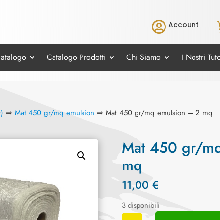

Account
Catalogo
Catalogo Prodotti
Chi Siamo
I Nostri Tuto
)
⇒
Mat 450 gr/mq emulsion
⇒ Mat 450 gr/mq emulsion – 2 mq
Mat 450 gr/mq
mq
11,00
€
3 disponibili
Mat