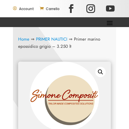

Account

Carrello
Home
⇒
PRIMER NAUTICI
⇒ Primer marino
epossidico grigio – 3.250 lt