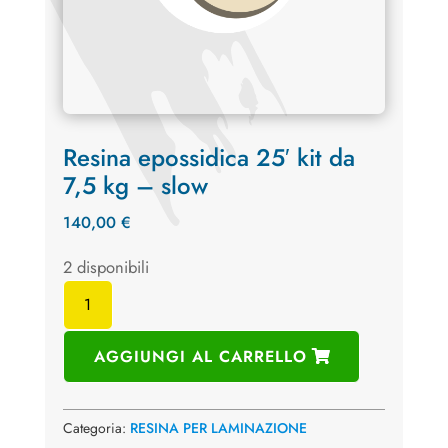
Resina epossidica 25′ kit da
7,5 kg – slow
140,00
€
2 disponibili
Resina
epossidica
25'
AGGIUNGI AL CARRELLO
kit
da
7,5
Categoria:
RESINA PER LAMINAZIONE
kg