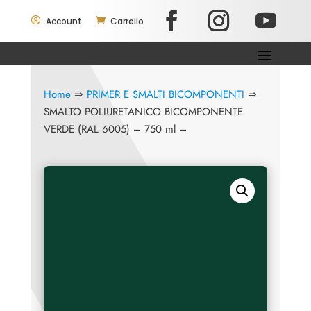

Account

Carrello
Home
⇒
PRIMER E SMALTI BICOMPONENTI
⇒
SMALTO POLIURETANICO BICOMPONENTE
VERDE (RAL 6005) – 750 ml –