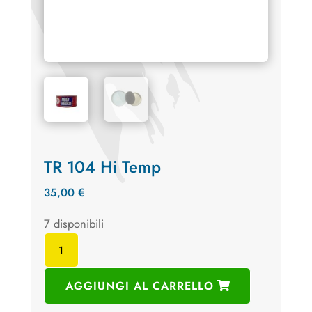
TR 104 Hi Temp
35,00
€
7 disponibili
TR
104
Hi
AGGIUNGI AL CARRELLO
Temp
quantità