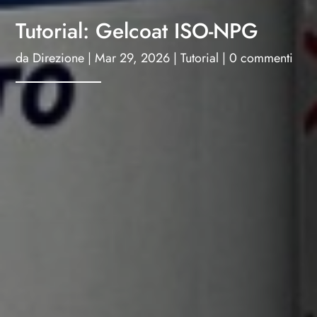
Tutorial: Gelcoat ISO-NPG
da
Direzione
|
Mar 29, 2026
|
Tutorial
|
0 commenti